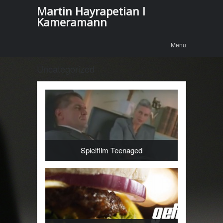
Martin Hayrapetian I
Kameramann
Menu
Skip to
Menu
content
Uncategorized
Spielfilm Teenaged